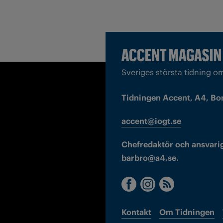
Sveriges största tidning o
Tidningen Accent, A4, Bo
accent@iogt.se
Chefredaktör och ansvarig
barbro@a4.se.
Kontakt
Om Tidningen