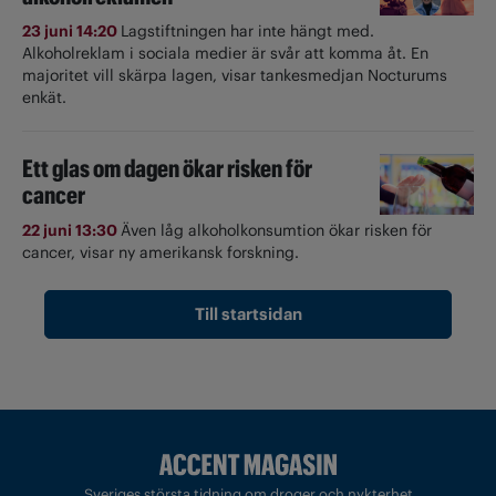
23 juni 14:20
Lagstiftningen har inte hängt med.
Alkoholreklam i sociala medier är svår att komma åt. En
majoritet vill skärpa lagen, visar tankesmedjan Nocturums
enkät.
Ett glas om dagen ökar risken för
cancer
22 juni 13:30
Även låg alkoholkonsumtion ökar risken för
cancer, visar ny amerikansk forskning.
Till startsidan
Sveriges största tidning om droger och nykterhet