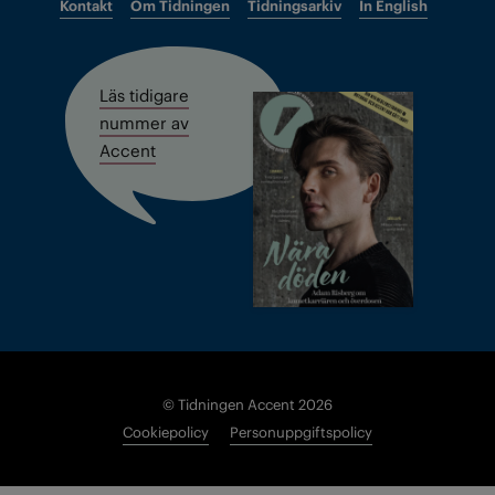
Kontakt
Om Tidningen
Tidningsarkiv
In English
Läs tidigare
nummer av
Accent
© Tidningen Accent 2026
Cookiepolicy
Personuppgiftspolicy