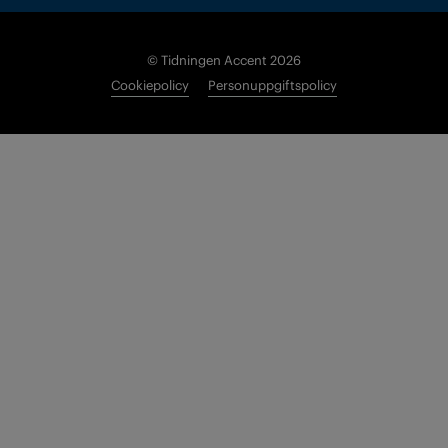
© Tidningen Accent 2026
Cookiepolicy
Personuppgiftspolicy