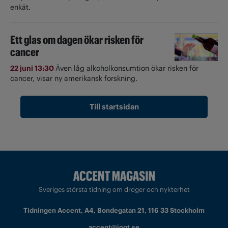
enkät.
Ett glas om dagen ökar risken för
cancer
22 juni 13:30
Även låg alkoholkonsumtion ökar risken för
cancer, visar ny amerikansk forskning.
Till startsidan
Sveriges största tidning om droger och nykterhet
Tidningen Accent, A4, Bondegatan 21, 116 33 Stockholm
accent@iogt.se