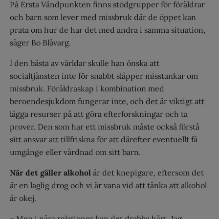
På Ersta Vändpunkten finns stödgrupper för föräldrar
och barn som lever med missbruk där de öppet kan
prata om hur de har det med andra i samma situation,
säger Bo Blåvarg.
I den bästa av världar skulle han önska att
socialtjänsten inte för snabbt släpper misstankar om
missbruk. Föräldraskap i kombination med
beroendesjukdom fungerar inte, och det är viktigt att
lägga resurser på att göra efterforskningar och ta
prover. Den som har ett missbruk måste också förstå
sitt ansvar att tillfriskna för att därefter eventuellt få
umgänge eller vårdnad om sitt barn.
När det gäller alkohol
är det knepigare, eftersom det
är en laglig drog och vi är vana vid att tänka att alkohol
är okej.
– Men i nära relationer kan det drabba hårt. Jag