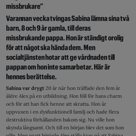
missbrukare”
Varannan vecka tvingas Sabina lämna sina två
barn, 8 och 9 år gamla, till deras
missbrukande pappa. Hon är ständigt orolig
för att något ska hända dem. Men
socialtjänsten hotar att ge vårdnaden till
pappan om hon inte samarbetar. Här är
hennes berättelse.
Sabin
a var drygt
20 år när hon träffade den fem år
äldre Alex på en utbildning. Hon föll för hans charm
och för att han fick henne att skratta. Hon är
uppvuxen i en dysfunktionell familj och hade flera
destruktiva förhållanden bakom sig. Nu ville hon
skynda långsamt. Och till en början blev det som hon
ville. Men snart började Alex ställa krav på att Sabina