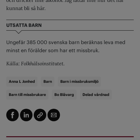
och dricker inte alkohol. Jag fattar inte hur det har
kunnat bli så här.
UTSATTA BARN
Ungefär 385 000 svenska barn beräknas leva med
minst en förälder som har ett missbruk.
Källa: Folkhälsoinstitutet.
Anna L Jonhed
Barn
Barn i missbruksmiljö
Barn till missbrukare
Bo Blåvarg
Delad vårdnad