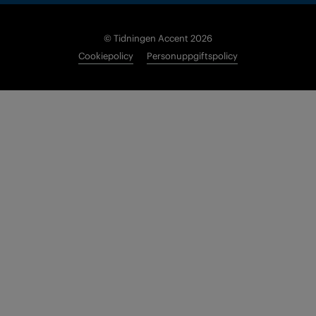
© Tidningen Accent 2026
Cookiepolicy
Personuppgiftspolicy