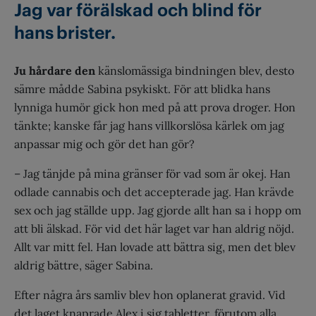
Jag var förälskad och blind för
hans brister.
Ju hårdare den
känslomässiga bindningen blev, desto
sämre mådde Sabina psykiskt. För att blidka hans
lynniga humör gick hon med på att prova droger. Hon
tänkte; kanske får jag hans villkorslösa kärlek om jag
anpassar mig och gör det han gör?
– Jag tänjde på mina gränser för vad som är okej. Han
odlade cannabis och det accepterade jag. Han krävde
sex och jag ställde upp. Jag gjorde allt han sa i hopp om
att bli älskad. För vid det här laget var han aldrig nöjd.
Allt var mitt fel. Han lovade att bättra sig, men det blev
aldrig bättre, säger Sabina.
Efter några års
samliv blev hon oplanerat gravid. Vid
det laget knaprade Alex i sig tabletter, förutom alla