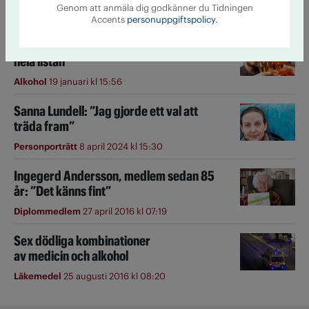
Genom att anmäla dig godkänner du Tidningen
Danmark
1 april 2025 kl 07:51
Accents
personuppgiftspolicy.
Länderna som dricker mest i Europa –
hela listan
Alkohol
19 januari kl 15:56
Sanna Lundell: ”Jag gjorde ett val att
träda fram”
Personporträtt
8 april 2024 kl 15:30
Ingegerd Andersson, medlem sedan 85
år: ”Det känns fint”
Diplommedlem
27 april 2016 kl 07:19
Sex dödliga kombinationer
av medicin och alkohol
Läkemedel
25 augusti 2016 kl 08:20