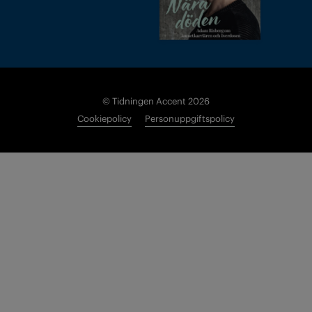
© Tidningen Accent 2026
Cookiepolicy
Personuppgiftspolicy