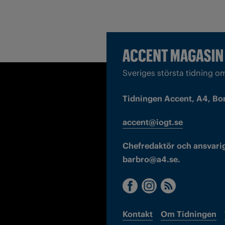
Sveriges största tidning o
Tidningen Accent, A4, Bo
accent@iogt.se
Chefredaktör och ansvarig
barbro@a4.se.
Kontakt
Om Tidningen