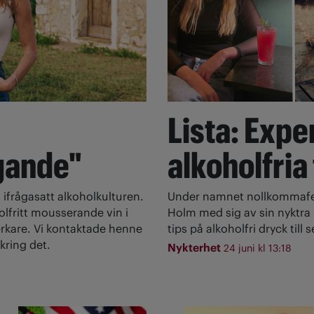
Lista: Expe
gande"
alkoholfria
 ifrågasatt alkoholkulturen.
Under namnet nollkommafem
olfritt mousserande vin i
Holm med sig av sin nyktra l
rkare. Vi kontaktade henne
tips på alkoholfri dryck till
kring det.
Nykterhet
24 juni kl 13:18