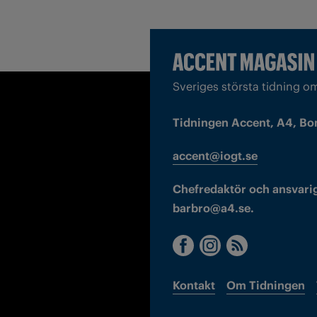
Sveriges största tidning o
Tidningen Accent, A4, Bo
accent@iogt.se
Chefredaktör och ansvarig
barbro@a4.se.
Kontakt
Om Tidningen