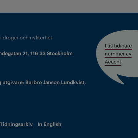
m droger och nykterhet
Läs tidigare
ndegatan 21, 116 33 Stockholm
nummer av
Accent
 utgivare: Barbro Janson Lundkvist,
Tidningsarkiv
In English