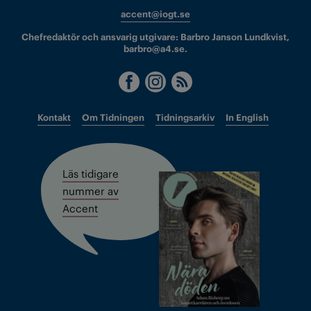
accent@iogt.se
Chefredaktör och ansvarig utgivare: Barbro Janson Lundkvist,
barbro@a4.se.
Kontakt
Om Tidningen
Tidningsarkiv
In English
Läs tidigare
nummer av
Accent