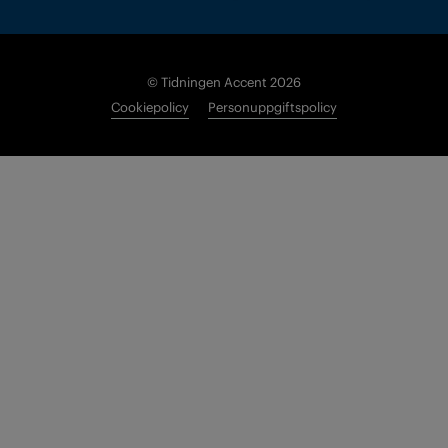
© Tidningen Accent 2026
Cookiepolicy
Personuppgiftspolicy