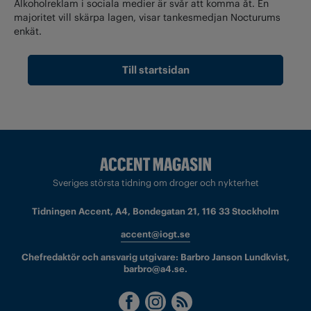
Alkoholreklam i sociala medier är svår att komma åt. En
majoritet vill skärpa lagen, visar tankesmedjan Nocturums
enkät.
Till startsidan
Sveriges största tidning om droger och nykterhet
Tidningen Accent, A4, Bondegatan 21, 116 33 Stockholm
accent@iogt.se
Chefredaktör och ansvarig utgivare: Barbro Janson Lundkvist,
barbro@a4.se.