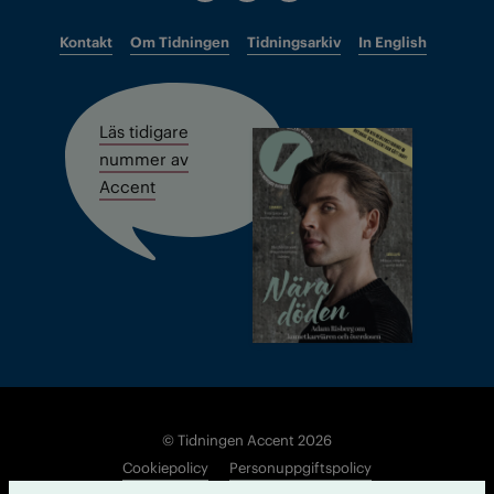
Kontakt
Om Tidningen
Tidningsarkiv
In English
Läs tidigare
nummer av
Accent
© Tidningen Accent 2026
Cookiepolicy
Personuppgiftspolicy