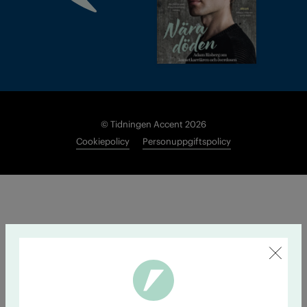
© Tidningen Accent 2026
Cookiepolicy
Personuppgiftspolicy