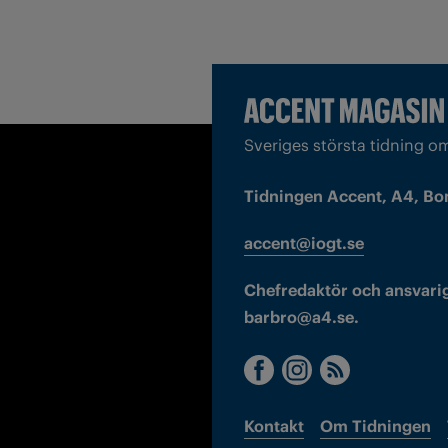
Sveriges största tidning o
Tidningen Accent, A4, Bo
accent@iogt.se
Chefredaktör och ansvarig
barbro@a4.se.
Kontakt
Om Tidningen