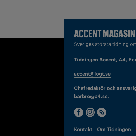
Sveriges största tidning o
Tidningen Accent, A4, Bo
accent@iogt.se
Chefredaktör och ansvarig
barbro@a4.se.
Kontakt
Om Tidningen