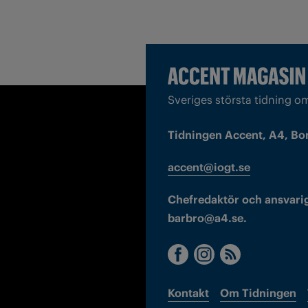
Sveriges största tidning o
Tidningen Accent, A4, Bo
accent@iogt.se
Chefredaktör och ansvarig
barbro@a4.se.
Kontakt
Om Tidningen