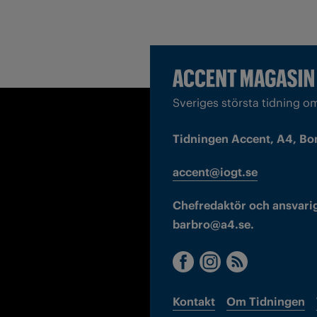
Sveriges största tidning o
Tidningen Accent, A4, Bo
accent@iogt.se
Chefredaktör och ansvarig
barbro@a4.se.
Kontakt
Om Tidningen