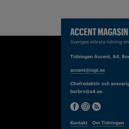
Sveriges största tidning o
Tidningen Accent, A4, Bo
accent@iogt.se
Chefredaktör och ansvarig
barbro@a4.se.
Kontakt
Om Tidningen