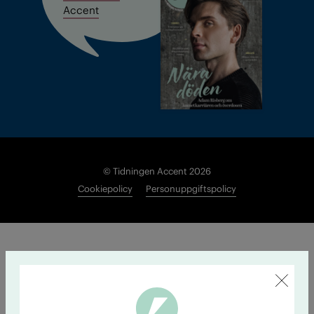
Accent
© Tidningen Accent 2026
Cookiepolicy
Personuppgiftspolicy