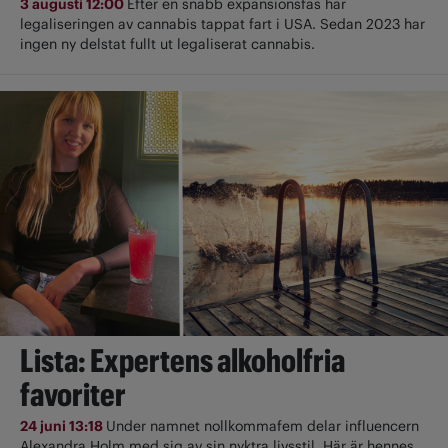
3 augusti 12:00
Efter en snabb expansionsfas har
legaliseringen av cannabis tappat fart i USA. Sedan 2023 har
ingen ny delstat fullt ut ­legaliserat cannabis.
Lista: Expertens alkoholfria
favoriter
24 juni 13:18
Under namnet nollkommafem delar influencern
Alexandra Holm med sig av sin nyktra livsstil. Här är hennes