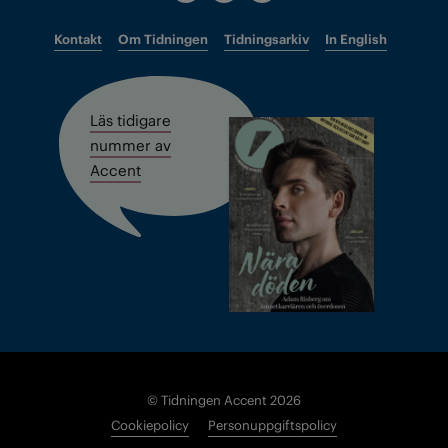
Kontakt
Om Tidningen
Tidningsarkiv
In English
Läs tidigare
nummer av
Accent
© Tidningen Accent 2026
Cookiepolicy
Personuppgiftspolicy