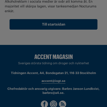
Alkoholreklam i sociala medier är svår att komma åt. En
majoritet vill skärpa lagen, visar tankesmedjan Nocturums
enkät.
Till startsidan
Sveriges största tidning om droger och nykterhet
Tidningen Accent, A4, Bondegatan 21, 116 33 Stockholm
accent@iogt.se
Chefredaktör och ansvarig utgivare: Barbro Janson Lundkvist,
barbro@a4.se.