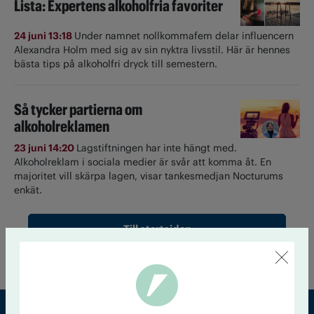
Lista: Expertens alkoholfria favoriter
24 juni 13:18
Under namnet nollkommafem delar influencern
Alexandra Holm med sig av sin nyktra livsstil. Här är hennes
bästa tips på alkoholfri dryck till semestern.
Så tycker partierna om
alkoholreklamen
23 juni 14:20
Lagstiftningen har inte hängt med.
Alkoholreklam i sociala medier är svår att komma åt. En
majoritet vill skärpa lagen, visar tankesmedjan Nocturums
enkät.
Till startsidan