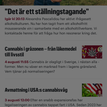
"Det är ett ställningstagande"
Igår kl 20:13
Alexandra Pascalidou har aktivt ifrågasatt
alkoholkulturen. Nu har hon tagit fram ett alkoholfritt
mousserande vin i samarbete med en alkoholtillverkare. Vi
kontaktade henne för att fråga hur hon resonerar kring det.
Cannabis i gråzonen – från läkemedel
till livsstil
4 augusti 11:55
Cannabis är olagligt i ­Sverige, i nästan alla ­
former. Men nu växer en marknad fram i lagens gränsland.
Vem tjänar på normaliseringen?
Avmattning i USA:s cannabisvåg
3 augusti 12:00
Efter en snabb expansionsfas har
legaliseringen av cannabis tappat fart i USA. Sedan 2023 har