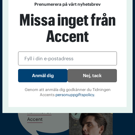
Prenumerera på vårt nyhetsbrev
Missa inget från
Sveriges största tidning om droger och nykterhet
Tidningen Accent, A4, Bondegatan 21, 116 33 Stockholm
Accent
accent@iogt.se
Chefredaktör och ansvarig utgivare: Barbro Janson Lundkvist,
barbro@a4.se.
Nej, tack
Kontakt
Om Tidningen
Tidningsarkiv
In English
Genom att anmäla dig godkänner du Tidningen
Accents
personuppgiftspolicy.
Läs tidigare
nummer av
Accent