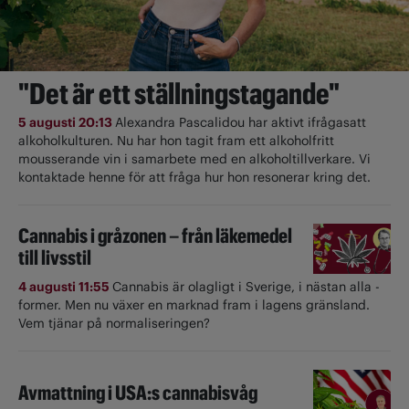
"Det är ett ställningstagande"
5 augusti 20:13
Alexandra Pascalidou har aktivt ifrågasatt
alkoholkulturen. Nu har hon tagit fram ett alkoholfritt
mousserande vin i samarbete med en alkoholtillverkare. Vi
kontaktade henne för att fråga hur hon resonerar kring det.
Cannabis i gråzonen – från läkemedel
till livsstil
4 augusti 11:55
Cannabis är olagligt i ­Sverige, i nästan alla ­
former. Men nu växer en marknad fram i lagens gränsland.
Vem tjänar på normaliseringen?
Avmattning i USA:s cannabisvåg