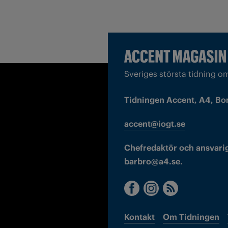
Sveriges största tidning o
Tidningen Accent, A4, Bo
accent@iogt.se
Chefredaktör och ansvarig
barbro@a4.se.
Kontakt
Om Tidningen