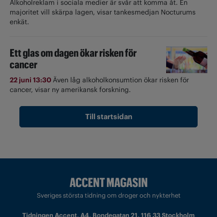
Alkoholreklam i sociala medier är svår att komma åt. En
majoritet vill skärpa lagen, visar tankesmedjan Nocturums
enkät.
Ett glas om dagen ökar risken för
cancer
22 juni 13:30
Även låg alkoholkonsumtion ökar risken för
cancer, visar ny amerikansk forskning.
Till startsidan
Sveriges största tidning om droger och nykterhet
Tidningen Accent, A4, Bondegatan 21, 116 33 Stockholm