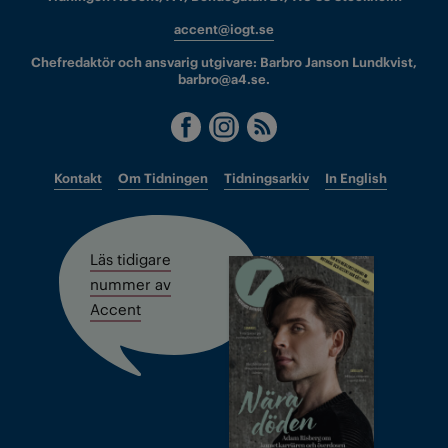
accent@iogt.se
Chefredaktör och ansvarig utgivare: Barbro Janson Lundkvist,
barbro@a4.se.
Kontakt
Om Tidningen
Tidningsarkiv
In English
Läs tidigare
nummer av
Accent