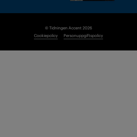
© Tidningen Accent 2026
Cookiepolicy
Personuppgiftspolicy