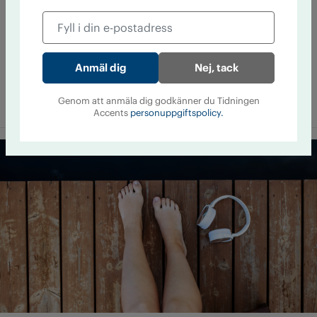
Avmattning i USA:s cannabisvåg
Nej, tack
3 augusti 12:00
Efter en snabb expansionsfas har
legaliseringen av cannabis tappat fart i USA. Sedan 2023 har
Genom att anmäla dig godkänner du Tidningen
ingen ny delstat fullt ut ­legaliserat cannabis.
Accents
personuppgiftspolicy.