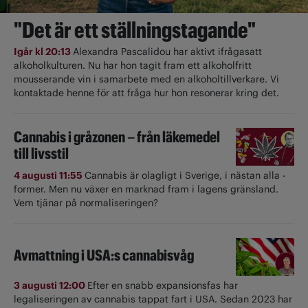
"Det är ett ställningstagande"
Igår kl 20:13
Alexandra Pascalidou har aktivt ifrågasatt
alkoholkulturen. Nu har hon tagit fram ett alkoholfritt
mousserande vin i samarbete med en alkoholtillverkare. Vi
kontaktade henne för att fråga hur hon resonerar kring det.
Cannabis i gråzonen – från läkemedel
till livsstil
4 augusti 11:55
Cannabis är olagligt i ­Sverige, i nästan alla ­
former. Men nu växer en marknad fram i lagens gränsland.
Vem tjänar på normaliseringen?
Avmattning i USA:s cannabisvåg
3 augusti 12:00
Efter en snabb expansionsfas har
legaliseringen av cannabis tappat fart i USA. Sedan 2023 har