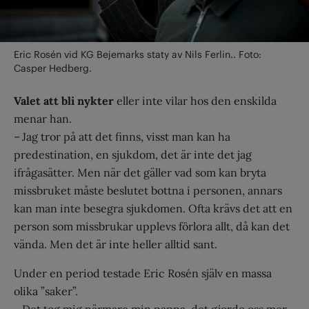
Eric Rosén vid KG Bejemarks staty av Nils Ferlin.. Foto:
Casper Hedberg.
Valet att bli nykter
eller inte vilar hos den enskilda
menar han.
– Jag tror på att det finns, visst man kan ha
predestination, en sjukdom, det är inte det jag
ifrågasätter. Men när det gäller vad som kan bryta
missbruket måste beslutet bottna i personen, annars
kan man inte besegra sjukdomen. Ofta krävs det att en
person som missbrukar upplevs förlora allt, då kan det
vända. Men det är inte heller alltid sant.
Under en period testade Eric Rosén själv en massa
olika ”saker”.
– Det tog mig närmare min pappa, det gjorde oss mer