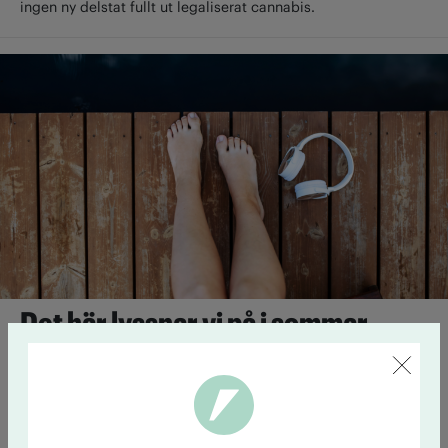
ingen ny delstat fullt ut ­legaliserat cannabis.
Det här lyssnar vi på i sommar
29 juni 14:39
Här kommer fyra tips på sommarlyssning från
Accents redaktion.