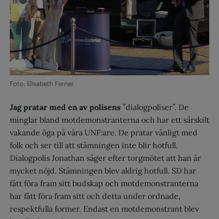
Foto: Elisabeth Ferner
Jag pratar med en av polisens
”dialogpoliser”. De
minglar bland motdemonstranterna och har ett särskilt
vakande öga på våra UNF:are. De pratar vänligt med
folk och ser till att stämningen inte blir hotfull.
Dialogpolis Jonathan säger efter torgmötet att han är
mycket nöjd. Stämningen blev aldrig hotfull. SD har
fått föra fram sitt budskap och motdemonstranterna
har fått föra fram sitt och detta under ordnade,
respektfulla former. Endast en motdemonstrant blev