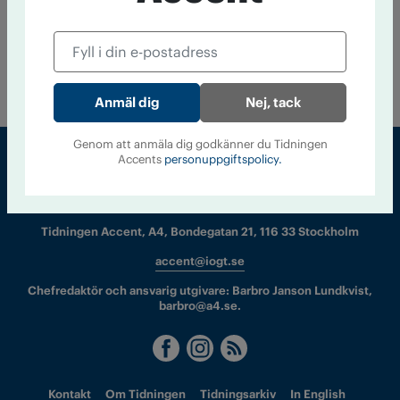
Till startsidan
Nej, tack
Genom att anmäla dig godkänner du Tidningen
Accents
personuppgiftspolicy.
Sveriges största tidning om droger och nykterhet
Tidningen Accent, A4, Bondegatan 21, 116 33 Stockholm
accent@iogt.se
Chefredaktör och ansvarig utgivare: Barbro Janson Lundkvist,
barbro@a4.se.
Kontakt
Om Tidningen
Tidningsarkiv
In English