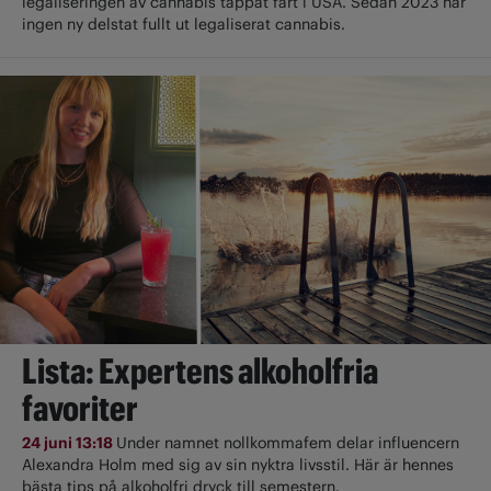
legaliseringen av cannabis tappat fart i USA. Sedan 2023 har
ingen ny delstat fullt ut ­legaliserat cannabis.
Lista: Expertens alkoholfria
favoriter
24 juni 13:18
Under namnet nollkommafem delar influencern
Alexandra Holm med sig av sin nyktra livsstil. Här är hennes
bästa tips på alkoholfri dryck till semestern.