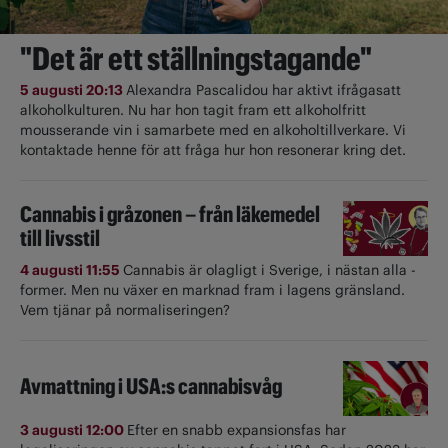
"Det är ett ställningstagande"
5 augusti 20:13
Alexandra Pascalidou har aktivt ifrågasatt
alkoholkulturen. Nu har hon tagit fram ett alkoholfritt
mousserande vin i samarbete med en alkoholtillverkare. Vi
kontaktade henne för att fråga hur hon resonerar kring det.
Cannabis i gråzonen – från läkemedel
till livsstil
4 augusti 11:55
Cannabis är olagligt i ­Sverige, i nästan alla ­
former. Men nu växer en marknad fram i lagens gränsland.
Vem tjänar på normaliseringen?
Avmattning i USA:s cannabisvåg
3 augusti 12:00
Efter en snabb expansionsfas har