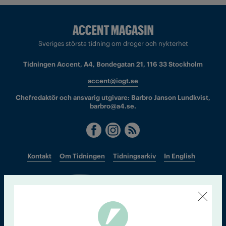
Sveriges största tidning om droger och nykterhet
Tidningen Accent, A4, Bondegatan 21, 116 33 Stockholm
accent@iogt.se
Chefredaktör och ansvarig utgivare: Barbro Janson Lundkvist,
barbro@a4.se.
Kontakt
Om Tidningen
Tidningsarkiv
In English
Läs tidigare
nummer av
Accent