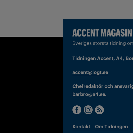
Sveriges största tidning o
Tidningen Accent, A4, Bo
accent@iogt.se
Chefredaktör och ansvarig
barbro@a4.se.
Kontakt
Om Tidningen