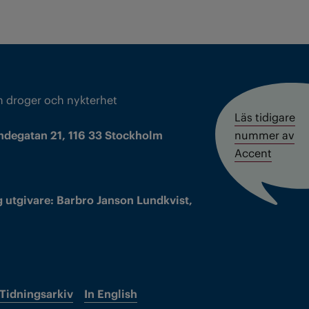
m droger och nykterhet
Läs tidigare
ndegatan 21, 116 33 Stockholm
nummer av
Accent
 utgivare: Barbro Janson Lundkvist,
Tidningsarkiv
In English