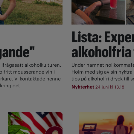
Lista: Expe
gande"
alkoholfria
 ifrågasatt alkoholkulturen.
Under namnet nollkommafem
olfritt mousserande vin i
Holm med sig av sin nyktra l
rkare. Vi kontaktade henne
tips på alkoholfri dryck till
kring det.
Nykterhet
24 juni kl 13:18