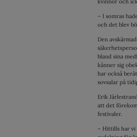
kvinnor och ic
– I somras hade
och det blev bö
Den avskärmade
säkerhetsperso
bland sina med
känner sig obek
har också berät
sovsalar på tidi
Erik Järlestra
att det förekom
festivaler.
– Hittills har v