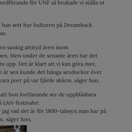
tsordförande för UNF så brukade vi ställa ut
 han sett hur kulturen på Dreamhack
as.
 en sunkig attityd även inom
en. Men under de senaste åren har det
ts upp. Det är klart att vi kan göra mer,
io år sen kunde det hänga sexdockor över
ara porr på var fjärde skärm, säger han.
 att hon fortfarande ser de uppblåsbara
 LAN-festivaler.
 jag vad det är för 1800-talssyn man har på
n, säger hon.