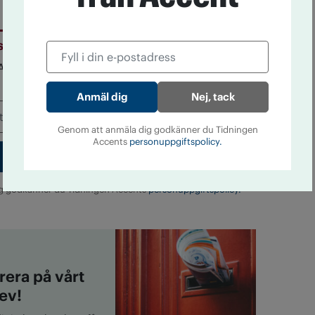
sbrev
 Accent! Prenumerera på vårt nyhetsbrev helt
Nej, tack
Genom att anmäla dig godkänner du Tidningen
Accents
personuppgiftspolicy.
g godkänner du Tidningen Accents
personuppgiftspolicy.
era på vårt
ev!