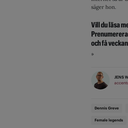
säger hon.
Vill du läsa 
Prenumerera 
och få veckan
»
JENS 
accent
Dennis Greve
Female legends