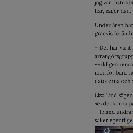
jag var distrik
här, säger han.
Under åren har
gradvis förändr
– Det har varit
arrangörsgrupp
verkligen rensa
men för bara t
datorerna och v
Liza Lind säger
sexdockorna på
– Ibland undrar
saker egentlige