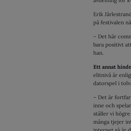
avdelning för k
Erik Järlestran
på festivalen n
– Det här comm
bara positivt a
han.
Ett annat hind
elitnivå är enli
datorspel i tolv
– Det är fortfar
inne och spelar
ställer vi högre
många tjejer in
internet så är d