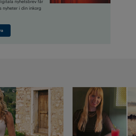
gitala nyhetsbrev får
 nyheter i din inkorg
ra