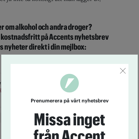
mer om alkohol och andra droger?
kostnadsfritt på Accents nyhetsbrev
s nyheter direkt i din mejlbox:
WINGREN
@iogt.se
Prenumerera på vårt nyhetsbrev
Missa inget
Dreamhack
E-sport
Esport
från Accent
Gaming
Liza Lind