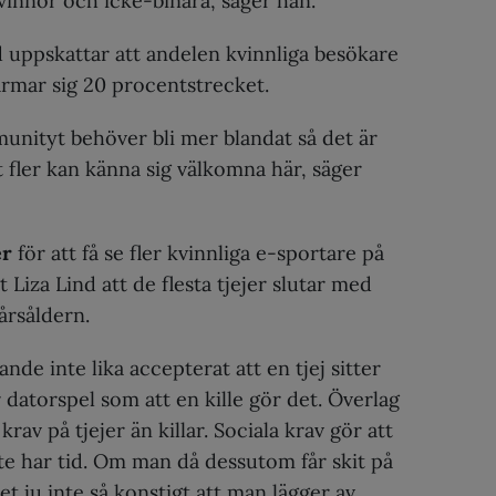
vinnor och icke-binära, säger han.
d uppskattar att andelen kvinnliga besökare
ärmar sig 20 procentstrecket.
unityt behöver bli mer blandat så det är
tt fler kan känna sig välkomna här, säger
er
för att få se fler kvinnliga e-sportare på
gt Liza Lind att de flesta tjejer slutar med
årsåldern.
ande inte lika accepterat att en tjej sitter
 datorspel som att en kille gör det. Överlag
 krav på tjejer än killar. Sociala krav gör att
te har tid. Om man då dessutom får skit på
et ju inte så konstigt att man lägger av,