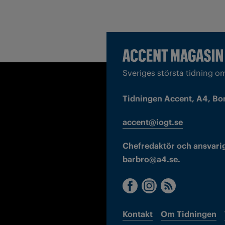
Sveriges största tidning o
Tidningen Accent, A4, Bo
accent@iogt.se
Chefredaktör och ansvarig
barbro@a4.se.
Kontakt
Om Tidningen