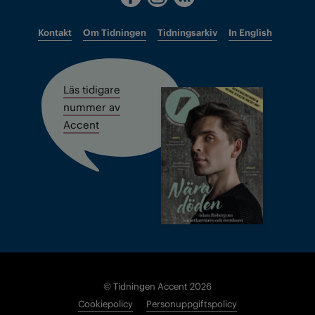
Kontakt
Om Tidningen
Tidningsarkiv
In English
Läs tidigare
nummer av
Accent
© Tidningen Accent 2026
Cookiepolicy
Personuppgiftspolicy