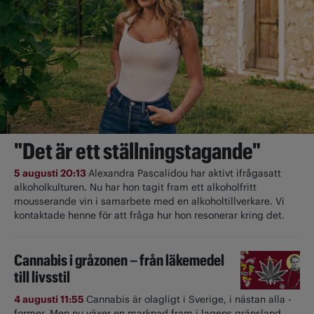
"Det är ett ställningstagande"
5 augusti 20:13
Alexandra Pascalidou har aktivt ifrågasatt
alkoholkulturen. Nu har hon tagit fram ett alkoholfritt
mousserande vin i samarbete med en alkoholtillverkare. Vi
kontaktade henne för att fråga hur hon resonerar kring det.
Cannabis i gråzonen – från läkemedel
till livsstil
4 augusti 11:55
Cannabis är olagligt i ­Sverige, i nästan alla ­
former. Men nu växer en marknad fram i lagens gränsland.