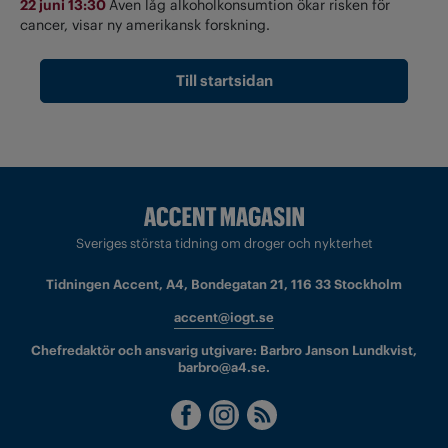
22 juni 13:30
Även låg alkoholkonsumtion ökar risken för
cancer, visar ny amerikansk forskning.
Till startsidan
Sveriges största tidning om droger och nykterhet
Tidningen Accent, A4, Bondegatan 21, 116 33 Stockholm
accent@iogt.se
Chefredaktör och ansvarig utgivare: Barbro Janson Lundkvist,
barbro@a4.se.