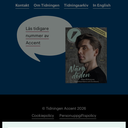
Kontakt
Om Tidningen
Tidningsarkiv
In English
Läs tidigare
nummer av
Accent
© Tidningen Accent 2026
Cookiepolicy
Personuppgiftspolicy