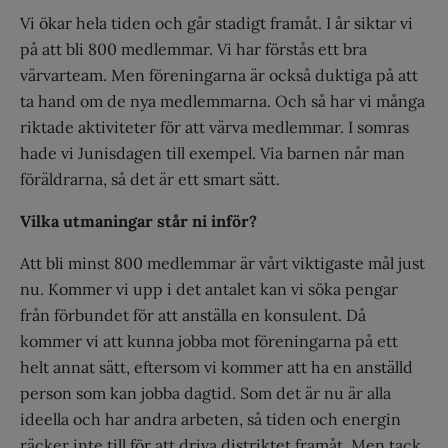
Vi ökar hela tiden och går stadigt framåt. I år siktar vi
på att bli 800 medlemmar. Vi har förstås ett bra
värvarteam. Men föreningarna är också duktiga på att
ta hand om de nya medlemmarna. Och så har vi många
riktade aktiviteter för att värva medlemmar. I somras
hade vi Junisdagen till exempel. Via barnen når man
föräldrarna, så det är ett smart sätt.
Vilka utmaningar står ni inför?
Att bli minst 800 medlemmar är vårt viktigaste mål just
nu. Kommer vi upp i det antalet kan vi söka pengar
från förbundet för att anställa en konsulent. Då
kommer vi att kunna jobba mot föreningarna på ett
helt annat sätt, eftersom vi kommer att ha en anställd
person som kan jobba dagtid. Som det är nu är alla
ideella och har andra arbeten, så tiden och energin
räcker inte till för att driva distriktet framåt. Men tack