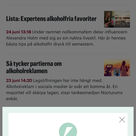
Lista: Expertens alkoholfria favoriter
24 juni 13:18
Under namnet nollkommafem delar influencern
Alexandra Holm med sig av sin nyktra livsstil. Här är hennes
bästa tips på alkoholfri dryck till semestern.
Så tycker partierna om
alkoholreklamen
23 juni 14:20
Lagstiftningen har inte hängt med.
Alkoholreklam i sociala medier är svår att komma åt. En
majoritet vill skärpa lagen, visar tankesmedjan Nocturums
enkät.
Till startsidan