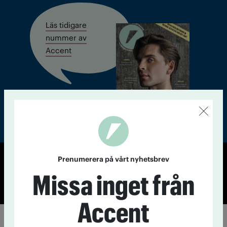
Läs tidigare
nummer av
Accent
Prenumerera på vårt nyhetsbrev
© Tidningen Accent 2026
Missa inget från
Cookiepolicy
Personuppgiftspolicy
Accent