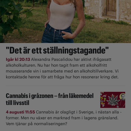
"Det är ett ställningstagande"
Igår kl 20:13
Alexandra Pascalidou har aktivt ifrågasatt
alkoholkulturen. Nu har hon tagit fram ett alkoholfritt
mousserande vin i samarbete med en alkoholtillverkare. Vi
kontaktade henne för att fråga hur hon resonerar kring det.
Cannabis i gråzonen – från läkemedel
till livsstil
4 augusti 11:55
Cannabis är olagligt i ­Sverige, i nästan alla ­
former. Men nu växer en marknad fram i lagens gränsland.
Vem tjänar på normaliseringen?