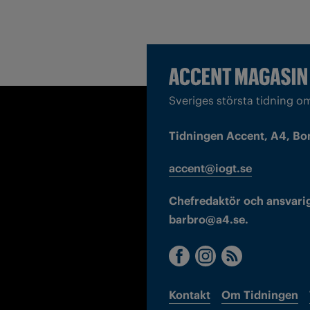
Sveriges största tidning o
Tidningen Accent, A4, Bo
accent@iogt.se
Chefredaktör och ansvarig
barbro@a4.se.
Kontakt
Om Tidningen