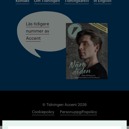
Kontakt
Om Tidningen
Tidningsarkiv
In English
Läs tidigare
nummer av
Accent
© Tidningen Accent 2026
Cookiepolicy
Personuppgiftspolicy