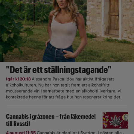
"Det är ett ställningstagande"
Igår kl 20:13
Alexandra Pascalidou har aktivt ifrågasatt
alkoholkulturen. Nu har hon tagit fram ett alkoholfritt
mousserande vin i samarbete med en alkoholtillverkare. Vi
kontaktade henne för att fråga hur hon resonerar kring det.
Cannabis i gråzonen – från läkemedel
till livsstil
4 augusti 11:55
Cannabis är olagligt i ­Sverige, i nästan alla ­