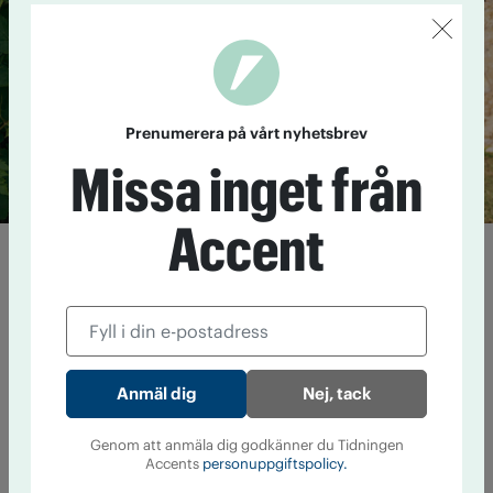
Prenumerera på vårt nyhetsbrev
Missa inget från
Accent
"Det är ett ställningstagande"
5 augusti 20:13
Alexandra Pascalidou har aktivt ifrågasatt
alkoholkulturen. Nu har hon tagit fram ett alkoholfritt
mousserande vin i samarbete med en alkoholtillverkare. Vi
kontaktade henne för att fråga hur hon resonerar kring det.
Nej, tack
Cannabis i gråzonen – från läkemedel
till livsstil
Genom att anmäla dig godkänner du Tidningen
Accents
personuppgiftspolicy.
4 augusti 11:55
Cannabis är olagligt i ­Sverige, i nästan alla ­