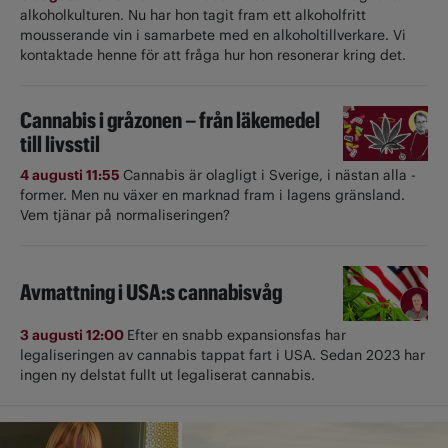
alkoholkulturen. Nu har hon tagit fram ett alkoholfritt
mousserande vin i samarbete med en alkoholtillverkare. Vi
kontaktade henne för att fråga hur hon resonerar kring det.
Cannabis i gråzonen – från läkemedel
till livsstil
4 augusti 11:55
Cannabis är olagligt i ­Sverige, i nästan alla ­
former. Men nu växer en marknad fram i lagens gränsland.
Vem tjänar på normaliseringen?
Avmattning i USA:s cannabisvåg
3 augusti 12:00
Efter en snabb expansionsfas har
legaliseringen av cannabis tappat fart i USA. Sedan 2023 har
ingen ny delstat fullt ut ­legaliserat cannabis.