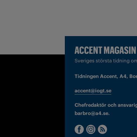
Sveriges största tidning o
Tidningen Accent, A4, Bo
accent@iogt.se
Chefredaktör och ansvarig
barbro@a4.se.