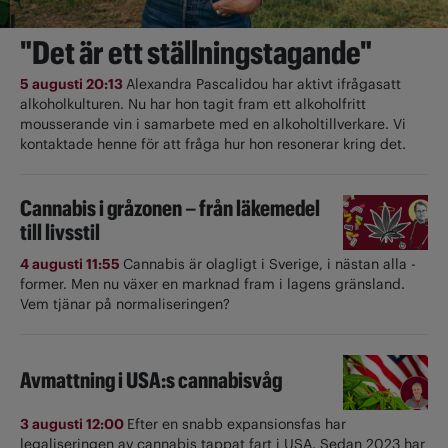
"Det är ett ställningstagande"
5 augusti 20:13
Alexandra Pascalidou har aktivt ifrågasatt
alkoholkulturen. Nu har hon tagit fram ett alkoholfritt
mousserande vin i samarbete med en alkoholtillverkare. Vi
kontaktade henne för att fråga hur hon resonerar kring det.
Cannabis i gråzonen – från läkemedel
till livsstil
4 augusti 11:55
Cannabis är olagligt i ­Sverige, i nästan alla ­
former. Men nu växer en marknad fram i lagens gränsland.
Vem tjänar på normaliseringen?
Avmattning i USA:s cannabisvåg
3 augusti 12:00
Efter en snabb expansionsfas har
legaliseringen av cannabis tappat fart i USA. Sedan 2023 har