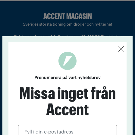
Sveriges största tidning om droger och nykterhet
Tidningen Accent, A4, Bondegatan 21, 116 33 Stockholm
accent@iogt.se
Chefredaktör och ansvarig utgivare: Barbro Janson Lundkvist,
barbro@a4.se.
Prenumerera på vårt nyhetsbrev
Missa inget från
Kontakt
Om Tidningen
Tidningsarkiv
In English
Accent
Läs tidigare
nummer av
Accent