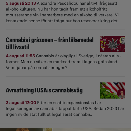
5 augusti 20:13
Alexandra Pascalidou har aktivt ifrågasatt
alkoholkulturen. Nu har hon tagit fram ett alkoholfritt
mousserande vin i samarbete med en alkoholtillverkare. Vi
kontaktade henne för att fråga hur hon resonerar kring det.
Cannabis i gråzonen – från läkemedel
till livsstil
4 augusti 11:55
Cannabis är olagligt i ­Sverige, i nästan alla ­
former. Men nu växer en marknad fram i lagens gränsland.
Vem tjänar på normaliseringen?
Avmattning i USA:s cannabisvåg
3 augusti 12:00
Efter en snabb expansionsfas har
legaliseringen av cannabis tappat fart i USA. Sedan 2023 har
ingen ny delstat fullt ut ­legaliserat cannabis.