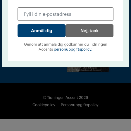
Läs tidigare
nummer av
Accent
Nej, tack
Genom att anmäla dig godkänner du Tidningen
Accents
personuppgiftspolicy.
© Tidningen Accent 2026
Cookiepolicy
Personuppgiftspolicy