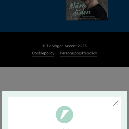
© Tidningen Accent 2026
Cookiepolicy
Personuppgiftspolicy