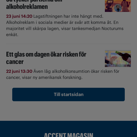
alkoholreklamen
23 juni 14:20
Lagstiftningen har inte hängt med.
Alkoholreklam i sociala medier är svår att komma åt. En
majoritet vill skärpa lagen, visar tankesmedjan Nocturums
enkät.
Ett glas om dagen ökar risken för
cancer
22 juni 13:30
Även låg alkoholkonsumtion ökar risken för
cancer, visar ny amerikansk forskning.
Till startsidan