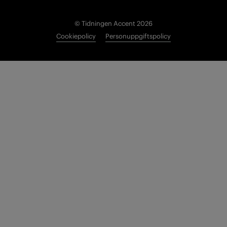
© Tidningen Accent 2026
Cookiepolicy
Personuppgiftspolicy