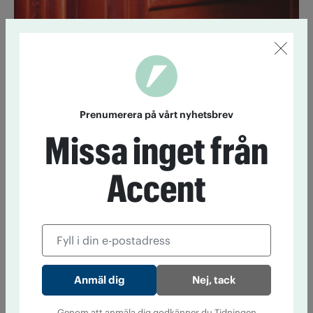
Accent
Prenumerera på vårt nyhetsbrev!
Prenumerera på vårt nyhetsbrev
Med Accents digitala nyhetsbrev får du alla veckans
Missa inget från
nyheter i din inkorg varje fredag.
Accent
Prenumerera
Mest läst just nu
Danmark ändrar åldersgränsen för
Nej, tack
alkohol
Genom att anmäla dig godkänner du Tidningen