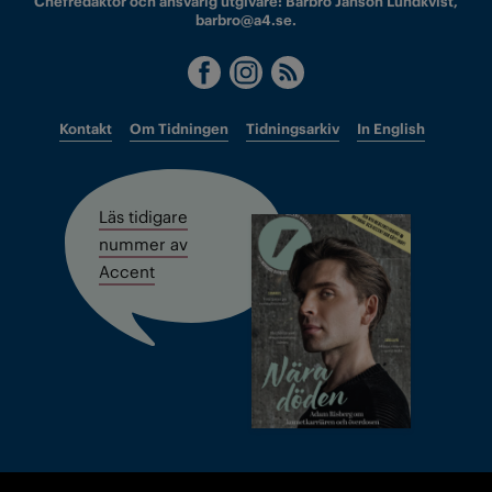
Chefredaktör och ansvarig utgivare: Barbro Janson Lundkvist,
barbro@a4.se.
Kontakt
Om Tidningen
Tidningsarkiv
In English
Läs tidigare
nummer av
Accent