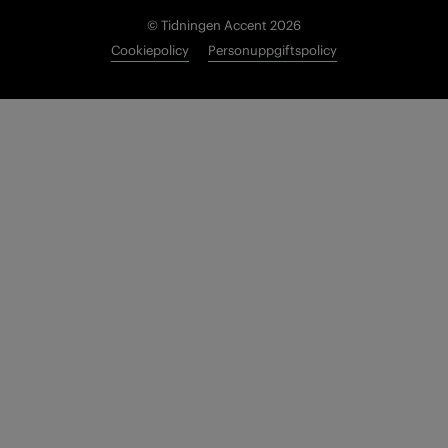
© Tidningen Accent 2026
Cookiepolicy
Personuppgiftspolicy