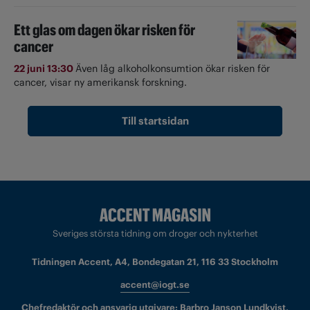
Ett glas om dagen ökar risken för
cancer
22 juni 13:30
Även låg alkoholkonsumtion ökar risken för
cancer, visar ny amerikansk forskning.
Till startsidan
Sveriges största tidning om droger och nykterhet
Tidningen Accent, A4, Bondegatan 21, 116 33 Stockholm
accent@iogt.se
Chefredaktör och ansvarig utgivare: Barbro Janson Lundkvist,