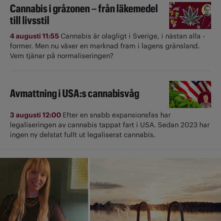
Cannabis i gråzonen – från läkemedel
till livsstil
4 augusti 11:55
Cannabis är olagligt i ­Sverige, i nästan alla ­
former. Men nu växer en marknad fram i lagens gränsland.
Vem tjänar på normaliseringen?
Avmattning i USA:s cannabisvåg
3 augusti 12:00
Efter en snabb expansionsfas har
legaliseringen av cannabis tappat fart i USA. Sedan 2023 har
ingen ny delstat fullt ut ­legaliserat cannabis.