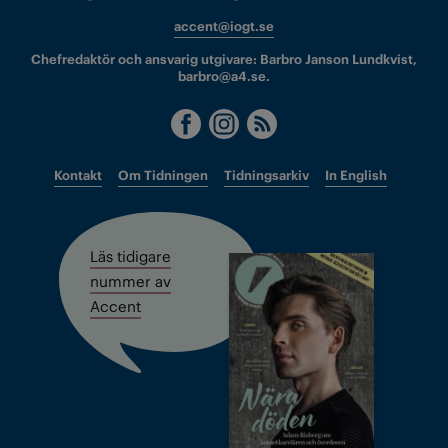
accent@iogt.se
Chefredaktör och ansvarig utgivare: Barbro Janson Lundkvist,
barbro@a4.se.
Kontakt
Om Tidningen
Tidningsarkiv
In English
Läs tidigare
nummer av
Accent