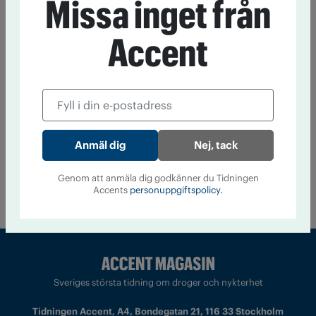
Missa inget från
Alkoholreklam i sociala medier är svår att komma åt. En
majoritet vill skärpa lagen, visar tankesmedjan Nocturums
enkät.
Accent
Ett glas om dagen ökar risken för
cancer
22 juni 13:30
Även låg alkoholkonsumtion ökar risken för
cancer, visar ny amerikansk forskning.
Nej, tack
Till startsidan
Genom att anmäla dig godkänner du Tidningen
Accents
personuppgiftspolicy.
Sveriges största tidning om droger och nykterhet
Tidningen Accent, A4, Bondegatan 21, 116 33 Stockholm