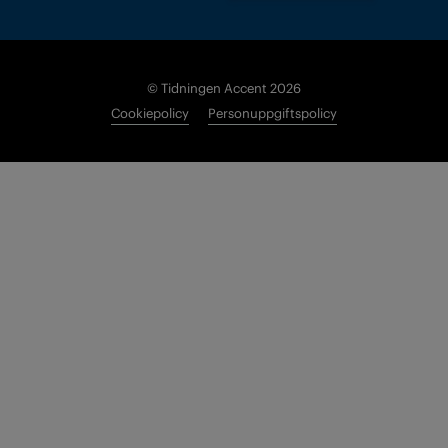
© Tidningen Accent 2026
Cookiepolicy
Personuppgiftspolicy