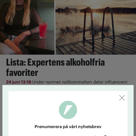
Lista: Expertens alkoholfria
favoriter
24 juni 13:18
Under namnet nollkommafem delar influencern
Alexandra Holm med sig av sin nyktra livsstil. Här är hennes
bästa tips på alkoholfri dryck till semestern.
Så tycker partierna om
alkoholreklamen
Prenumerera på vårt nyhetsbrev
23 juni 14:20
Lagstiftningen har inte hängt med.