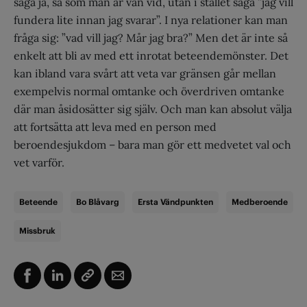
säga ja, så som man är van vid, utan i stället säga ”jag vill
fundera lite innan jag svarar”. I nya relationer kan man
fråga sig: ”vad vill jag? Mår jag bra?” Men det är inte så
enkelt att bli av med ett inrotat beteendemönster. Det
kan ibland vara svårt att veta var gränsen går mellan
exempelvis normal omtanke och överdriven omtanke
där man åsidosätter sig själv. Och man kan absolut välja
att fortsätta att leva med en person med
beroendesjukdom – bara man gör ett medvetet val och
vet varför.
Beteende
Bo Blåvarg
Ersta Vändpunkten
Medberoende
Missbruk