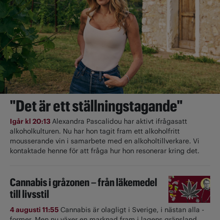
"Det är ett ställningstagande"
Igår kl 20:13
Alexandra Pascalidou har aktivt ifrågasatt
alkoholkulturen. Nu har hon tagit fram ett alkoholfritt
mousserande vin i samarbete med en alkoholtillverkare. Vi
kontaktade henne för att fråga hur hon resonerar kring det.
Cannabis i gråzonen – från läkemedel
till livsstil
4 augusti 11:55
Cannabis är olagligt i ­Sverige, i nästan alla ­
former. Men nu växer en marknad fram i lagens gränsland.