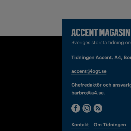
Sveriges största tidning o
Tidningen Accent, A4, Bo
accent@iogt.se
Chefredaktör och ansvarig
barbro@a4.se.
Kontakt
Om Tidningen