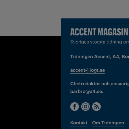
Sveriges största tidning o
Tidningen Accent, A4, Bo
accent@iogt.se
Chefredaktör och ansvarig
barbro@a4.se.
Kontakt
Om Tidningen